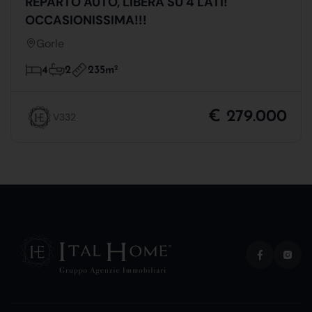
REPARTO AUTO, LIBERA SU 4 LATI!
OCCASIONISSIMA!!!
Gorle
235m
2
4
2
€ 279.000
V332