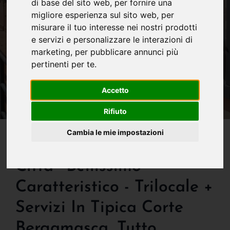
di base del sito web
,
per fornire una
migliore esperienza sul sito web
,
per
misurare il tuo interesse nei nostri prodotti
e servizi e personalizzare le interazioni di
marketing
,
per pubblicare annunci più
pertinenti per te
.
Accetto
Rifiuto
IN VENDITA
Cambia le mie impostazioni
New Entry! Bergamo -
Citta'- Bellissimo -
Caratteristico - Trilocale +
Servizi In Tipica Corte
Bergamasca, Tutto