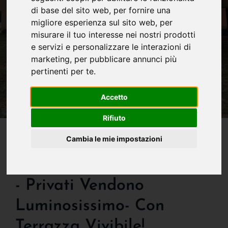
di base del sito web
,
per fornire una
migliore esperienza sul sito web
,
per
misurare il tuo interesse nei nostri prodotti
e servizi e personalizzare le interazioni di
marketing
,
per pubblicare annunci più
pertinenti per te
.
Accetto
Rifiuto
IN VENDITA
Cambia le mie impostazioni
Bergamo - Boccaleone -
New Entry! Causa Eredita'
- Privati Vendono
Luminosissimo- Con
Terrazza Vivibile!