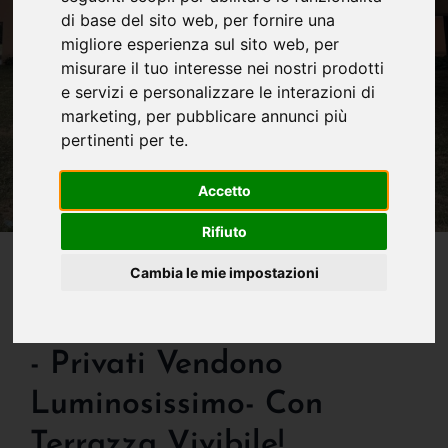
di base del sito web
,
per fornire una
migliore esperienza sul sito web
,
per
misurare il tuo interesse nei nostri prodotti
e servizi e personalizzare le interazioni di
marketing
,
per pubblicare annunci più
pertinenti per te
.
Accetto
Rifiuto
IN VENDITA
Cambia le mie impostazioni
Bergamo - Boccaleone -
New Entry! Causa Eredita'
- Privati Vendono
Luminosissimo- Con
Terrazza Vivibile!