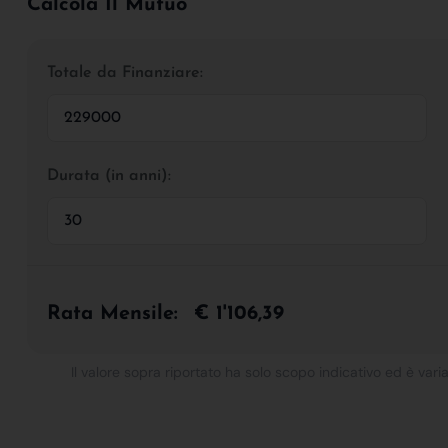
Calcola Il Mutuo
Totale da Finanziare:
Durata (in anni):
Rata Mensile:
€ 1'106,39
Il valore sopra riportato ha solo scopo indicativo ed è varia