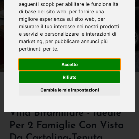
seguenti scopi:
per abilitare le funzionalità
di base del sito web
,
per fornire una
migliore esperienza sul sito web
,
per
misurare il tuo interesse nei nostri prodotti
e servizi e personalizzare le interazioni di
marketing
,
per pubblicare annunci più
pertinenti per te
.
Accetto
IN VENDITA
Rifiuto
Valtesse- New Entry!
Cambia le mie impostazioni
Occasionissima - Vendesi
Villa Bifamiliare - Ideale
Per 2 Famiglie Con Vista
Da Cartolina-Tenuta