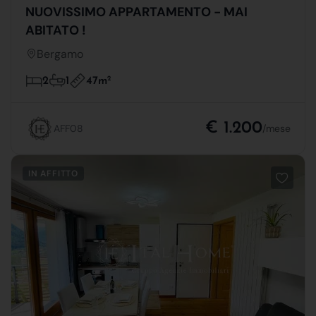
NUOVISSIMO APPARTAMENTO - MAI
ABITATO !
Bergamo
47m
2
2
1
€ 1.200
AFF08
/mese
IN AFFITTO