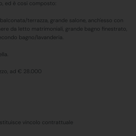
to, ed è cosi composto:
a balconata/terrazza, grande salone, anch'esso con
ere da letto matrimoniali, grande bagno finestrato,
l secondo bagno/lavanderia.
lla.
ezzo, ad € 28.000
stituisce vincolo contrattuale