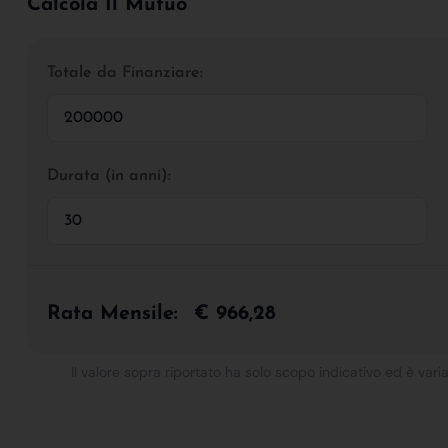
Calcola Il Mutuo
Totale da Finanziare:
Durata (in anni):
Rata Mensile:
€ 966,28
Il valore sopra riportato ha solo scopo indicativo ed è varia