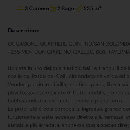
2
3 Camere
2 Bagni
235 m
Descrizione
OCCASIONE! QUARTIERE QUINTINO/SAN COLOMBANO 
-235 MQ- CON GIARDINO, GAZEBO, BOX, TAVERNA, V
Ubicata in uno dei quartieri più belli e tranquilli del
spalle del Parco dei Colli, circondata da verde ed alt
Vendesi porzione di Villa, all'ultimo piano, libera su
privato, gazebo e piante di frutta, cortile, grande
hobby/studio/palestra etc... posta a piano terra.
La proprietà è cosi composta: Ingresso, grande co
funzionante a vista, accesso diretto alla terrazza, 
abitabile già arredata, anch'essa con accesso dirett