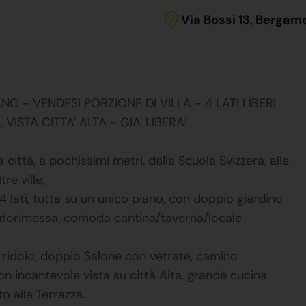
Via Bossi 13, Bergam
- VENDESI PORZIONE DI VILLA - 4 LATI LIBERI
ISTA CITTA' ALTA - GIA' LIBERA!
la città, a pochissimi metri, dalla Scuola Svizzera, alle
re ville,
i 4 lati, tutta su un unico piano, con doppio giardino
 autorimessa, comoda cantina/taverna/locale
rridoio, doppio Salone con vetrate, camino
con incantevole vista su città Alta, grande cucina
o alla Terrazza.