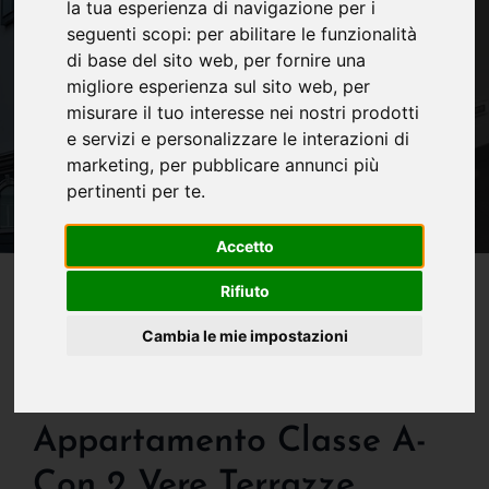
la tua esperienza di navigazione per i
seguenti scopi:
per abilitare le funzionalità
di base del sito web
,
per fornire una
migliore esperienza sul sito web
,
per
misurare il tuo interesse nei nostri prodotti
e servizi e personalizzare le interazioni di
marketing
,
per pubblicare annunci più
pertinenti per te
.
Accetto
IN VENDITA
Rifiuto
Occasionissima! Alle
Cambia le mie impostazioni
Spalle Del Borgo S.
Caterina Vendesi
Appartamento Classe A-
Con 2 Vere Terrazze,