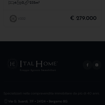
235m
2
4
2
€ 279.000
V332
Specializzati nella compravendita immobiliare da più di 40 anni.
Via G. Suardi, 7/F • 24124 • Bergamo BG