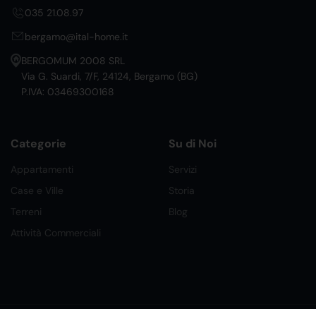
035 21.08.97
bergamo@ital-home.it
BERGOMUM 2008 SRL
Via G. Suardi, 7/F, 24124, Bergamo (BG)
P.IVA: 03469300168
Categorie
Su di Noi
Appartamenti
Servizi
Case e Ville
Storia
Terreni
Blog
Attività Commerciali