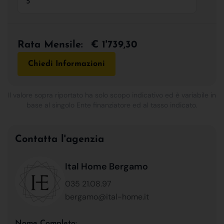
Rata Mensile:
€ 1'739,30
Chiedi Informazioni
Il valore sopra riportato ha solo scopo indicativo ed è variabile in
base al singolo Ente finanziatore ed al tasso indicato.
Contatta l'agenzia
Ital Home Bergamo
035 21.08.97
bergamo@ital-home.it
Nome Completo: