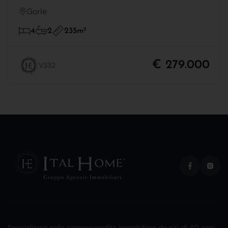
Gorle
235m
2
4
2
€ 279.000
V332
Specializzati nella compravendita immobiliare da più di 40 anni.