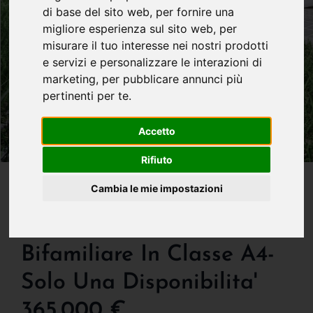
di base del sito web
,
per fornire una
migliore esperienza sul sito web
,
per
misurare il tuo interesse nei nostri prodotti
e servizi e personalizzare le interazioni di
marketing
,
per pubblicare annunci più
pertinenti per te
.
Accetto
Rifiuto
IN VENDITA
Cambia le mie impostazioni
New Entry - Caravaggio -
Vendesi Nuova Villa
Bifamiliare In Classe A4-
Solo Una Disponibilita'
365.000 €