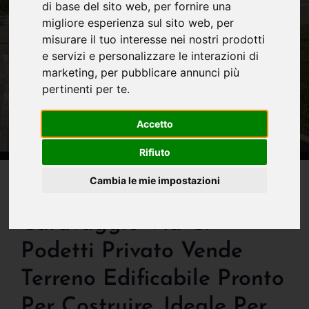
di base del sito web
,
per fornire una
migliore esperienza sul sito web
,
per
misurare il tuo interesse nei nostri prodotti
e servizi e personalizzare le interazioni di
marketing
,
per pubblicare annunci più
pertinenti per te
.
Accetto
Rifiuto
IN VENDITA
Cambia le mie impostazioni
Attenzione New Entry!!
Caravaggio Via G.
Podetti Privato Vende
Terreno Edificabile Pronto
Per Costruire. Ideale Per