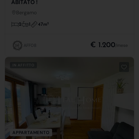
ABITATO !
Bergamo
47m
2
2
1
€ 1.200
AFF08
/mese
IN AFFITTO
APPARTAMENTO