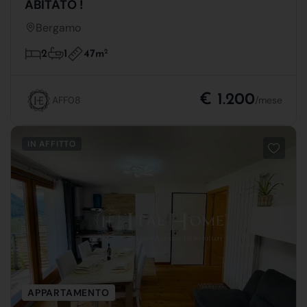
ABITATO !
Bergamo
47m
2
2
1
€ 1.200
AFF08
/mese
IN AFFITTO
APPARTAMENTO