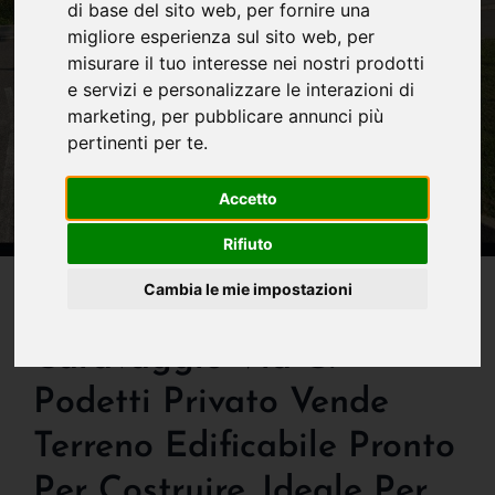
di base del sito web
,
per fornire una
migliore esperienza sul sito web
,
per
misurare il tuo interesse nei nostri prodotti
e servizi e personalizzare le interazioni di
marketing
,
per pubblicare annunci più
pertinenti per te
.
Accetto
Rifiuto
IN VENDITA
Cambia le mie impostazioni
Attenzione New Entry!!
Caravaggio Via G.
Podetti Privato Vende
Terreno Edificabile Pronto
Per Costruire. Ideale Per