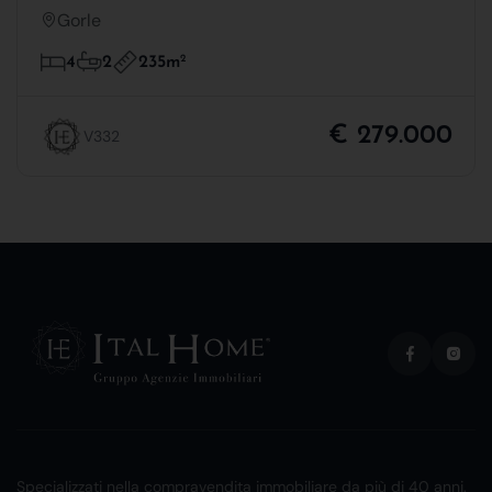
Gorle
235m
2
4
2
€ 279.000
V332
Specializzati nella compravendita immobiliare da più di 40 anni.