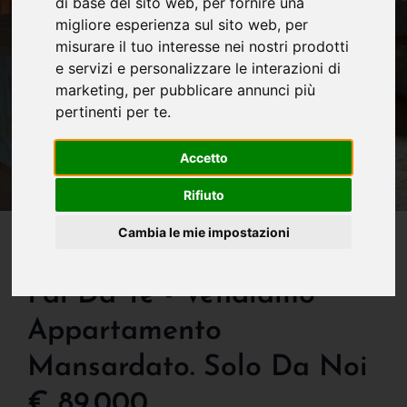
di base del sito web
,
per fornire una
migliore esperienza sul sito web
,
per
misurare il tuo interesse nei nostri prodotti
e servizi e personalizzare le interazioni di
marketing
,
per pubblicare annunci più
pertinenti per te
.
Accetto
Rifiuto
IN VENDITA
Cambia le mie impostazioni
Monno - Per Amanti Del
Fai Da Te - Vendiamo
Appartamento
Mansardato. Solo Da Noi
€ 89.000