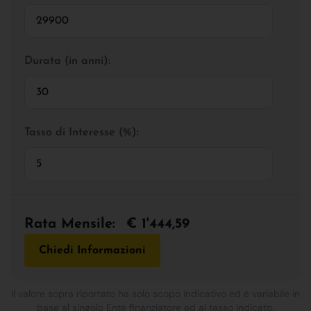
Durata (in anni):
Tasso di Interesse (%):
Rata Mensile:
€ 1'444,59
Chiedi Informazioni
Il valore sopra riportato ha solo scopo indicativo ed è variabile in
base al singolo Ente finanziatore ed al tasso indicato.