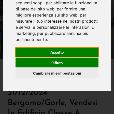
seguenti scopi:
per abilitare le funzionalità
di base del sito web
,
per fornire una
migliore esperienza sul sito web
,
per
misurare il tuo interesse nei nostri prodotti
e servizi e personalizzare le interazioni di
marketing
,
per pubblicare annunci più
pertinenti per te
.
Accetto
IN VENDITA
Rifiuto
€ 299.000- Solo Per Chi
Cambia le mie impostazioni
Acquista Entro Il
31/12/2024
Bergamo/gorle, Vendesi
In Edificio Classe A,