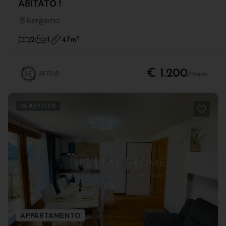
ABITATO !
Bergamo
47m
2
2
1
€ 1.200
AFF08
/mese
IN AFFITTO
APPARTAMENTO