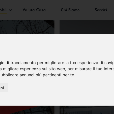
bili
Valuta Casa
Chi Siamo
Servizi
gie di tracciamento per migliorare la tua esperienza di navi
VENDUTO
na migliore esperienza sul sito web
,
per misurare il tuo inter
ubblicare annunci più pertinenti per te
.
oni