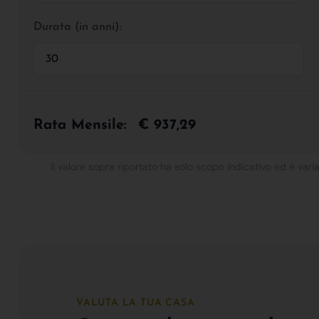
Durata (in anni):
Rata Mensile:
€ 937,29
Il valore sopra riportato ha solo scopo indicativo ed è varia
VALUTA LA TUA CASA