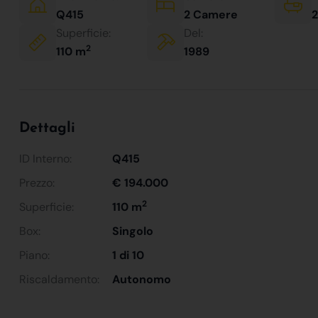
Q415
2 Camere
2
Superficie:
Del:
2
110 m
1989
Dettagli
ID Interno:
Q415
Prezzo:
€ 194.000
2
Superficie:
110 m
Box:
Singolo
Piano:
1 di 10
Riscaldamento:
Autonomo