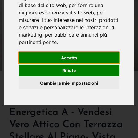
di base del sito web
,
per fornire una
migliore esperienza sul sito web
,
per
misurare il tuo interesse nei nostri prodotti
e servizi e personalizzare le interazioni di
marketing
,
per pubblicare annunci più
pertinenti per te
.
Accetto
Rifiuto
IN VENDITA
Cambia le mie impostazioni
Bergamo Centralissimo-
In Nuovo Edificio Classe
Energetica A - Vendesi
Vero Attico Con Terrazza
Stellare Al Piano- Vista