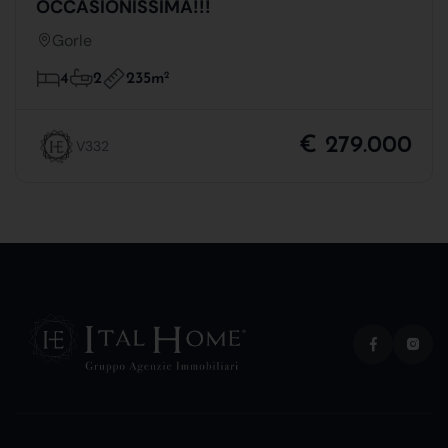
OCCASIONISSIMA!!!
Gorle
235m
2
4
2
€ 279.000
V332