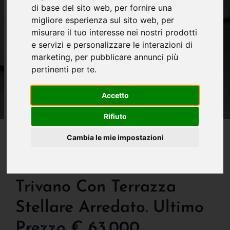
di base del sito web
,
per fornire una
migliore esperienza sul sito web
,
per
misurare il tuo interesse nei nostri prodotti
e servizi e personalizzare le interazioni di
marketing
,
per pubblicare annunci più
pertinenti per te
.
Accetto
Rifiuto
IN VENDITA
Cambia le mie impostazioni
Alzano L.do-
Centralissimo Affare!
Trivano Con Terrazza
Stellare Arredato. Ultimo
Prezzo € 63.000