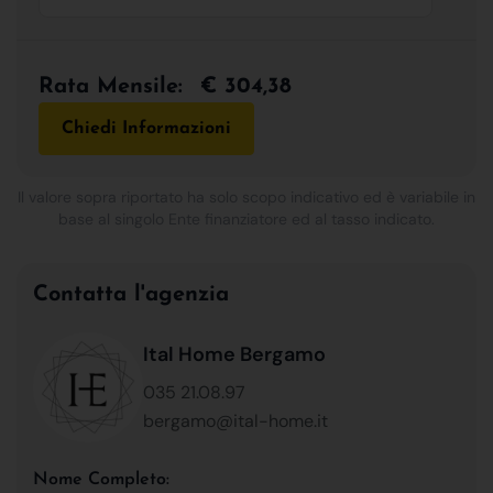
Rata Mensile:
€ 304,38
Chiedi Informazioni
Il valore sopra riportato ha solo scopo indicativo ed è variabile in
base al singolo Ente finanziatore ed al tasso indicato.
Contatta l'agenzia
Ital Home Bergamo
035 21.08.97
bergamo@ital-home.it
Nome Completo: