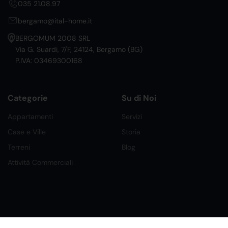
035 21.08.97
bergamo@ital-home.it
BERGOMUM 2008 SRL
Via G. Suardi, 7/F, 24124, Bergamo (BG)
P.IVA: 03469300168
Categorie
Su di Noi
Appartamenti
Servizi
Case e Ville
Storia
Terreni
Blog
Attività Commerciali
©2026 Ital Home Network Srl. Tutti i Diritti Riservati.