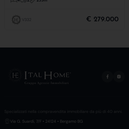
235m
4
2
€ 279.000
V332
Specializzati nella compravendita immobiliare da più di 40 anni.
Via G. Suardi, 7/F • 24124 • Bergamo BG