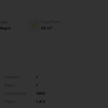
agni:
Superficie:
2
 Bagni
65 m
Camere:
1
Bagni:
1
Costruzione:
1980
Piano:
1 di 5