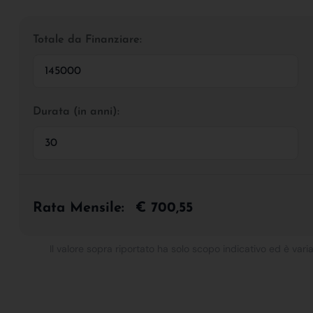
Totale da Finanziare:
Durata (in anni):
Rata Mensile:
€ 700,55
Il valore sopra riportato ha solo scopo indicativo ed è varia