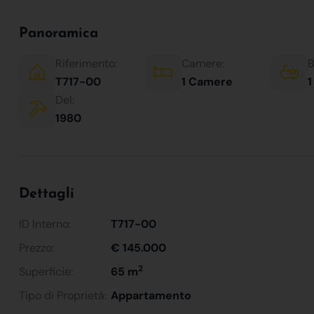
Panoramica
Riferimento:
Camere:
B
T717-00
1 Camere
1
Del:
1980
Dettagli
ID Interno:
T717-00
Prezzo:
€ 145.000
2
Superficie:
65 m
Tipo di Proprietà:
Appartamento