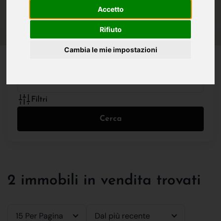
IN VENDITA
IN AFFITTO
Accetto
Rifiuto
Cambia le mie impostazioni
Tutte le Tipologie
Filtri
Cerca
2 immobili in vendita trovati
15 Per Pagina
Dal più recente