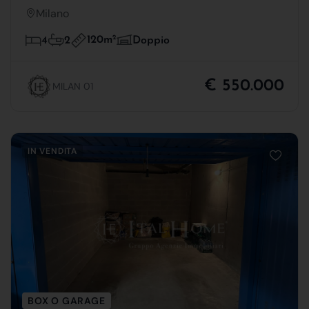
Milano
120m
2
4
2
Doppio
€ 550.000
MILAN 01
IN VENDITA
BOX O GARAGE