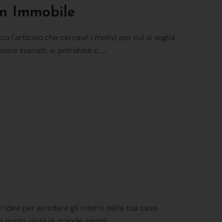
Un Immobile
 l'articolo che cercavi! I motivi per cui si voglia
e svariati: si potrebbe c......
i idee per arredare gli interni della tua casa
ostri, vista la grande sempl......