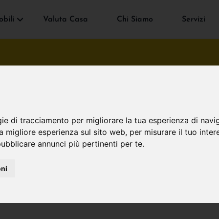
bili
Valuta Casa
Chi Siamo
Servizi
Notizie
gie di tracciamento per migliorare la tua esperienza di navi
Home
/ Notizie dal Blog
na migliore esperienza sul sito web
,
per misurare il tuo inter
ubblicare annunci più pertinenti per te
.
oni